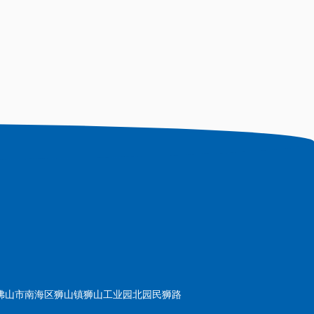
佛山市南海区狮山镇狮山工业园北园民狮路