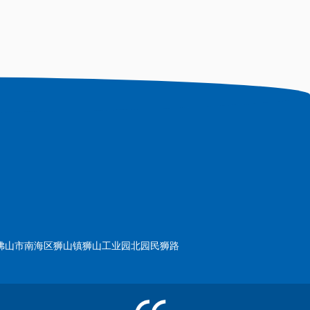
佛山市南海区狮山镇狮山工业园北园民狮路