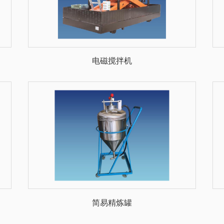
电磁搅拌机
简易精炼罐